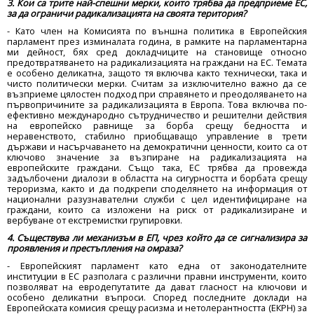
3. Кои са трите най-спешни мерки, които трябва да предприеме ЕС,
за да ограничи радикализацията на своята територия?
- Като член на Комисията по външна политика в Европейския
парламент през изминалата година, в рамките на парламентарна
ми дейност, бях сред докладчиците на становище относно
предотвратяването на радикализацията на граждани на ЕС. Темата
е особено деликатна, защото тя включва както технически, така и
чисто политически мерки. Считам за изключително важно да се
възприеме цялостен подход при справянето и преодоляването на
първопричините за радикализацията в Европа. Това включва по-
ефективно международно сътрудничество и решителни действия
на европейско равнище за борба срещу бедността и
неравенството, стабилно приобщаващо управление в трети
държави и насърчаването на демократични ценности, които са от
ключово значение за възпиране на радикализацията на
европейските граждани. Също така, ЕС трябва да провежда
задълбочени диалози в областта на сигурността и борбата срещу
тероризма, както и да подкрепи споделянето на информация от
национални разузнавателни служби с цел идентифициране на
граждани, които са изложени на риск от радикализиране и
вербуване от екстремистки групировки.
4. Съществува ли механизъм в ЕП, чрез който да се сигнализира за
проявления и престъпления на омраза?
- Европейският парламент като една от законодателните
институции в ЕС разполага с различни правни инструменти, които
позволяват на евродепутатите да дават гласност на ключови и
особено деликатни въпроси. Според последните доклади на
Европейската комисия срещу расизма и нетолерантността (ЕКРН) за