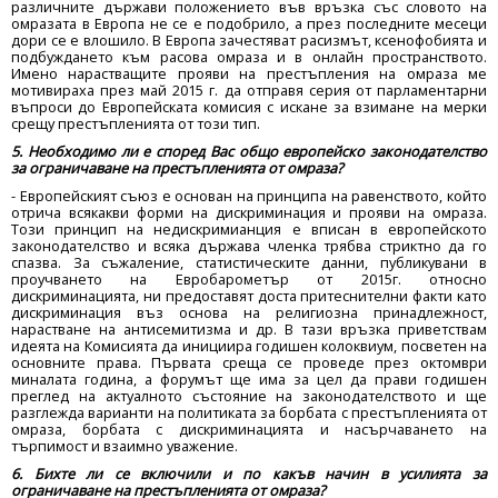
различните държави положението във връзка със словото на
омразата в Европа не се е подобрило, а през последните месеци
дори се е влошило. В Европа зачестяват расизмът, ксенофобията и
подбуждането към расова омраза и в онлайн пространството.
Имено нарастващите прояви на престъпления на омраза ме
мотивираха през май 2015 г. да отправя серия от парламентарни
въпроси до Европейската комисия с искане за взимане на мерки
срещу престъпленията от този тип.
5. Необходимо ли е според Вас общо европейско законодателство
за ограничаване на престъпленията от омраза?
- Европейският съюз е основан на принципа на равенството, който
отрича всякакви форми на дискриминация и прояви на омраза.
Този принцип на недискримианция е вписан в европейското
законодателство и всяка държава членка трябва стриктно да го
спазва. За съжаление, статистическите данни, публикувани в
проучването на Евробарометър от 2015г. относно
дискриминацията, ни предоставят доста притеснителни факти като
дискриминация въз основа на религиозна принадлежност,
нарастване на антисемитизма и др. В тази връзка приветствам
идеята на Комисията да инициира годишен колоквиум, посветен на
основните права. Първата среща се проведе през октомври
миналата година, а форумът ще има за цел да прави годишен
преглед на актуалното състояние на законодателството и ще
разглежда варианти на политиката за борбата с престъпленията от
омраза, борбата с дискриминацията и насърчаването на
търпимост и взаимно уважение.
6. Бихте ли се включили и по какъв начин в усилията за
ограничаване на престъпленията от омраза?