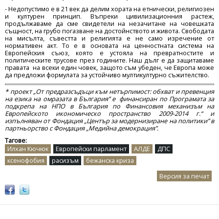
- Недопустимо е в 21 век да делим хората на етнически, религиозен
и културен принцип. Въпреки цивилизационния растеж,
продължаваме да сме свидетели на незачитане на човешката
същност, на грубо погазване на достойнството и живота. Свободата
на мисълта, съвестта и религията е не само изречение от
нормативен акт. То е в основата на ценностната система на
Европейския съюз, която е устояла на превратностите и
политическите трусове през годините. Наш дълг е да защитаваме
правата на всеки един човек, защото съм убеден, че Европа може
да предложи формулата за устойчиво мултикултурно съжителство.
* проект „От предразсъдъци към нетърпимост: обхват и превенция
на езика на омразата в България” e финансиран по Програмата за
подкрепа на НПО в България по Финансовия механизъм на
Европейското икономическо пространство 2009-2014 г.“ и
изпълняван от Фондация „Център за модернизиране на политики” в
партньорство с Фондация „Медийна демокрация”.
Тагове:
Илхан Кючюк
Европейски парламент
АЛДЕ
ДПС
ксенофобия
расизъм
бежанска криза
Версия за печат