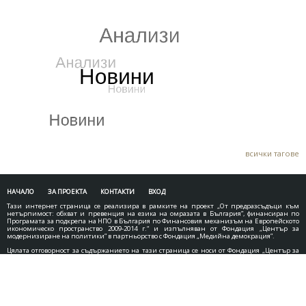
TWEETS BY ANTIHATEBG
всички тагове
НАЧАЛО
ЗА ПРОЕКТА
КОНТАКТИ
ВХОД
Тази интернет страница се реализира в рамките на проект „От предразсъдъци към
нетърпимост: обхват и превенция на езика на омразата в България”, финансиран по
Програмата за подкрепа на НПО в България по Финансовия механизъм на Европейското
икономическо пространство 2009-2014 г.“ и изпълняван от Фондация „Център за
модернизиране на политики” в партньорство с Фондация „Медийна демокрация”.
Цялата отговорност за съдържанието на тази страница се носи от Фондация „Център за
модернизиране на политики” и при никакви обстоятелства не може да се приема, че
отразява официалното становище на Финансовия механизъм на Европейското
икономическо пространство и Оператора на Програмата за подкрепа на
неправителствени организации в България.“
http://www.ngogrants.bg