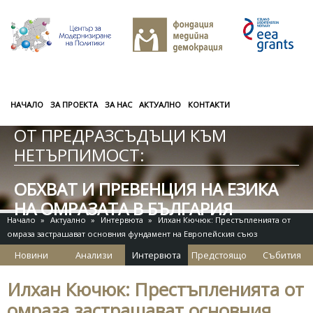
Премини към основното съдържание
НАЧАЛО
ЗА ПРОЕКТА
ЗА НАС
АКТУАЛНО
КОНТАКТИ
ОТ ПРЕДРАЗСЪДЪЦИ КЪМ
НЕТЪРПИМОСТ:
ОБХВАТ И ПРЕВЕНЦИЯ НА ЕЗИКА
НА ОМРАЗАТА В БЪЛГАРИЯ
Начало
»
Актуално
»
Интервюта
»
Илхан Кючюк: Престъпленията от
омраза застрашават основния фундамент на Европейския съюз
Новини
Анализи
Интервюта
Предстоящо
Събития
Илхан Кючюк: Престъпленията от
омраза застрашават основния