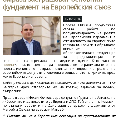
фундамент на Европейския съюз
17.02.2016
Портал ЕВРОПА продължава
своята работа по
популяризирането на ролята
на Европейския парламент в
ежедневието на европейските
граждани. Този път обръщаме
внимание на
обезпокоителната тенденция
за радикализация и
нарастване на агресията в последните години. Като част от
проект
*, чиято цел е да подпомогне ограничаването на
престъпленията от омраза, екипът ни вярва, че ролята на
европейските депутати е ключова в решаването на кризите, пред
които Европа е изправена.
Амбицията ни е да представим мнението на 17те депутати на ЕП от
България чрез отговорите им на кратък, еднакъв за всички,
въпросник.
Пръв отговори
Илхан Кючюк
, евродепутат от Групата на Алианса на
либералите и демократите за Европа и ДПС. Той е член на Комисия
по външни работи и на Делегация за връзки с държавите от
Магреб и Съюза на арабския Магреб.
1. Смятате ли, че в Европа има ескалация на престъпленията от