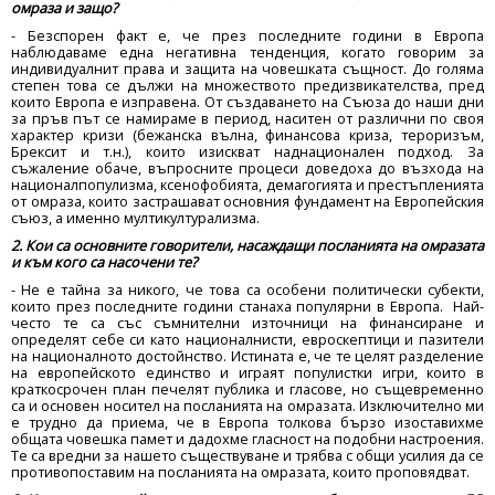
омраза и защо?
- Безспорен факт е, че през последните години в Европа
наблюдаваме една негативна тенденция, когато говорим за
индивидуалнит права и защита на човешката същност. До голяма
степен това се дължи на множеството предизвикателства, пред
които Европа е изправена. От създаването на Съюза до наши дни
за пръв път се намираме в период, наситен от различни по своя
характер кризи (бежанска вълна, финансова криза, тероризъм,
Брексит и т.н.), които изискват наднационален подход. За
съжаление обаче, въпросните процеси доведоха до възхода на
националпопулизма, ксенофобията, демагогията и престъпленията
от омраза, които застрашават основния фундамент на Европейския
съюз, а именно мултикултурализма.
2. Кои са основните говорители, насаждащи посланията на омразата
и към кого са насочени те?
- Не е тайна за никого, че това са особени политически субекти,
които през последните години станаха популярни в Европа. Най-
често те са със съмнителни източници на финансиране и
определят себе си като националнисти, евроскептици и пазители
на националното достойнство. Истината е, че те целят разделение
на европейското единство и играят популистки игри, които в
краткосрочен план печелят публика и гласове, но същевременно
са и основен носител на посланията на омразата. Изключително ми
е трудно да приема, че в Европа толкова бързо изоставихме
общата човешка памет и дадохме гласност на подобни настроения.
Те са вредни за нашето съществуване и трябва с общи усилия да се
противопоставим на посланията на омразата, които проповядват.