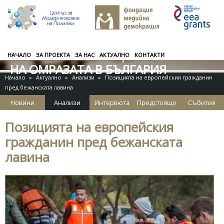
ОТ ПРЕДРАЗСЪДЪЦИ КЪМ
Премини към основното съдържание
НЕТЪРПИМОСТ:
ОБХВАТ И ПРЕВЕНЦИЯ НА ЕЗИКА
НАЧАЛО
ЗА ПРОЕКТА
ЗА НАС
АКТУАЛНО
КОНТАКТИ
НА ОМРАЗАТА В БЪЛГАРИЯ
Начало
»
Актуално
»
Анализи
»
Позицията на европейския гражданин
пред бежанската лавина
Новини
Анализи
Интервюта
Предстоящо
Събития
Позицията на европейския
гражданин пред бежанската
лавина