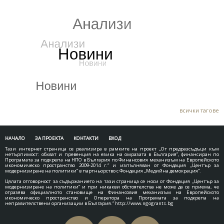
всички тагове
НАЧАЛО
ЗА ПРОЕКТА
КОНТАКТИ
ВХОД
Тази интернет страница се реализира в рамките на проект „От предразсъдъци към
нетърпимост: обхват и превенция на езика на омразата в България”, финансиран по
Програмата за подкрепа на НПО в България по Финансовия механизъм на Европейското
икономическо пространство 2009-2014 г.“ и изпълняван от Фондация „Център за
модернизиране на политики” в партньорство с Фондация „Медийна демокрация”.
Цялата отговорност за съдържанието на тази страница се носи от Фондация „Център за
модернизиране на политики” и при никакви обстоятелства не може да се приема, че
отразява официалното становище на Финансовия механизъм на Европейското
икономическо пространство и Оператора на Програмата за подкрепа на
неправителствени организации в България.“
http://www.ngogrants.bg