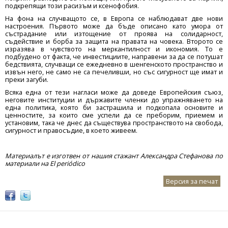
подкрепящи този расизъм и ксенофобия.
На фона на случващото се, в Европа се наблюдават две нови
настроения. Първото може да бъде описано като умора от
състрадание или изтощение от проява на солидарност,
съдействие и борба за защита на правата на човека. Второто се
изразява в чувството на меркантилност и икономия. То е
подбудено от факта, че инвестициите, направени за да се потушат
бедствията, случващи се ежедневно в шенгенското пространство и
извън него, не само не са печеливши, но със сигурност ще имат и
преки загуби.
Всяка една от тези нагласи може да доведе Европейския съюз,
неговите институции и държавите членки до упражняването на
една политика, която би застрашила и подкопала основите и
ценностите, за които сме успели да се преборим, приемем и
установим, така че днес да съществува пространството на свобода,
сигурност и правосъдие, в което живеем.
Материалът е изготвен от нашия стажант Александра Стефанова по
материали на El periódico
Версия за печат
TWEETS BY ANTIHATEBG