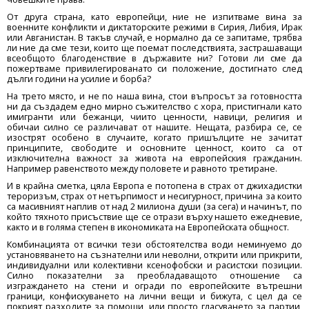
От друга страна, като европейци, ние не изпитваме вина за
военните конфликти и диктаторските режими в Сирия, Либия, Ирак
или Авганистан. В такъв случай, е нормално да се запитаме, трябва
ли ние да сме тези, които ще поемат последствията, застрашаващи
всеобщото благоденствие в държавите ни? Готови ли сме да
пожертваме привилегированато си положение, достигнато след
дълги години на усилие и борба?
На трето място, и не по наша вина, стои въпросът за готовността
ни да създадем едно мирно съжителство с хора, пристигнали като
имигранти или бежанци, чиито ценности, навици, религия и
обичаи силно се различават от нашите. Нещата, разбира се, се
изострят особено в случаите, когато пришълците не зачитат
принципите, свободите и основните ценност, които са от
изключителна важност за живота на европейския гражданин.
Например равенството между половете и равното третиране.
И в крайна сметка, цяла Европа е потопена в страх от джихадистки
тероризъм, страх от нетърпимост и несигурност, причина за които
са масивният наплив от над 2 милиона души (за сега) и начинът, по
който тяхното присъствие ще се отрази върху нашето ежедневие,
както и в голяма степен в икономиката на Европейската общност.
Комбинацията от всички тези обстоятелства води неминуемо до
установяването на съзнателни или неволни, открити или прикрити,
индивидуални или колективни ксенофобски и расистски позиции.
Силно показателни за преобладаващото отношение са
изграждането на стени и огради по европейските вътрешни
граници, конфискуването на лични вещи и бижута, с цел да се
покрият разходите за помощи, или просто гласуването за партии,