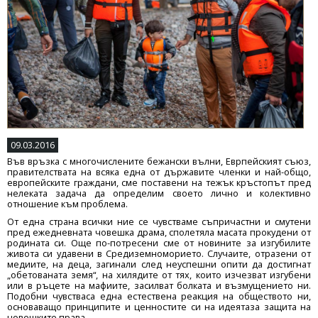
09.03.2016
Във връзка с многочислените бежански вълни, Еврпейският съюз,
правителствата на всяка една от държавите членки и най-общо,
европейските граждани, сме поставени на тежък кръстопът пред
нелеката задача да определим своето лично и колективно
отношение към проблема.
От една страна всички ние се чувстваме съпричастни и смутени
пред ежедневната човешка драма, сполетяла масата прокудени от
родината си. Още по-потресени сме от новините за изгубилите
живота си удавени в Средиземноморието. Случаите, отразени от
медиите, на деца, загинали след неуспешни опити да достигнат
„обетованата земя“, на хилядите от тях, които изчезват изгубени
или в ръцете на мафиите, засилват болката и възмущението ни.
Подобни чувстваса една естествена реакция на обществото ни,
основаващо принципите и ценностите си на идеятаза защита на
човешките права.